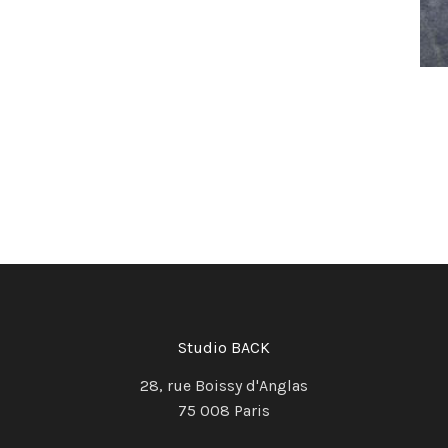
Studio BACK
28, rue Boissy d'Anglas
75 008 Paris